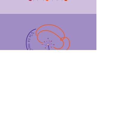
Me contacter :
Ariane Viseur
0474 / 18 22 53
Prendre rendez-vous (
Rosa.be
)
Centre médical « L'Autre Médecine »